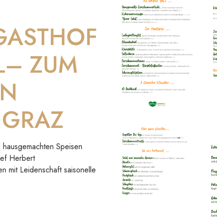
 GASTHOF
L– ZUM
IN
 GRAZ
und hausgemachten Speisen
hef Herbert
en mit Leidenschaft saisonelle