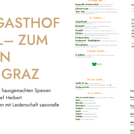
 GASTHOF
L– ZUM
IN
 GRAZ
und hausgemachten Speisen
hef Herbert
en mit Leidenschaft saisonelle