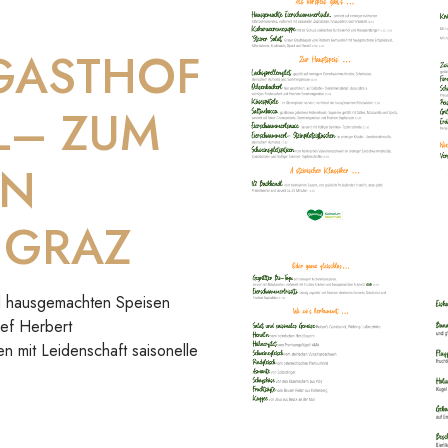
 GASTHOF
L– ZUM
IN
 GRAZ
und hausgemachten Speisen
hef Herbert
en mit Leidenschaft saisonelle