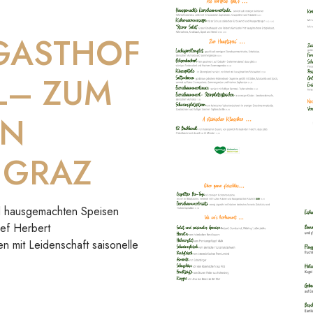
 GASTHOF
L– ZUM
IN
 GRAZ
und hausgemachten Speisen
hef Herbert
en mit Leidenschaft saisonelle