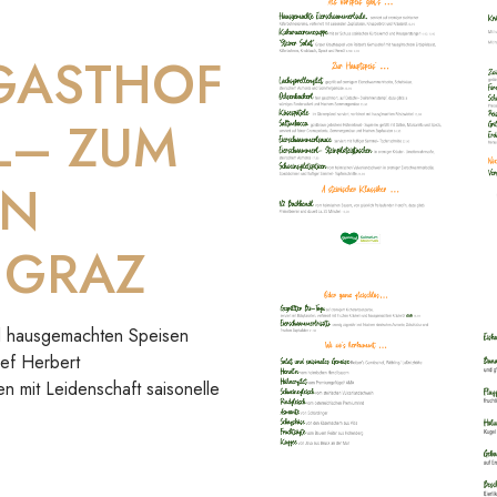
 GASTHOF
L– ZUM
IN
 GRAZ
und hausgemachten Speisen
hef Herbert
en mit Leidenschaft saisonelle