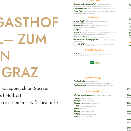
 GASTHOF
L– ZUM
IN
 GRAZ
und hausgemachten Speisen
hef Herbert
en mit Leidenschaft saisonelle