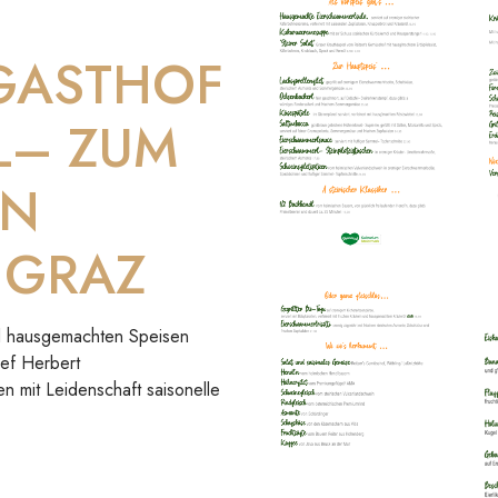
 GASTHOF
L– ZUM
IN
 GRAZ
und hausgemachten Speisen
hef Herbert
en mit Leidenschaft saisonelle