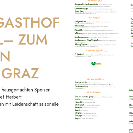
 GASTHOF
L– ZUM
IN
 GRAZ
und hausgemachten Speisen
hef Herbert
en mit Leidenschaft saisonelle